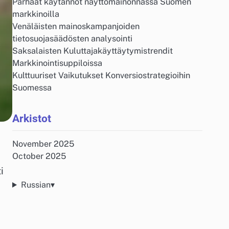
Parhaat käytännöt näyttömainonnassa Suomen
markkinoilla
Venäläisten mainoskampanjoiden
tietosuojasäädösten analysointi
Saksalaisten Kuluttajakäyttäytymistrendit
Markkinointisuppiloissa
Kulttuuriset Vaikutukset Konversiostrategioihin
Suomessa
Arkistot
November 2025
October 2025
i
Russian
▾