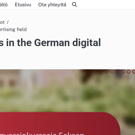
ältö
Etusivu
Ota yhteyttä
iot
rtising field
 in the German digital