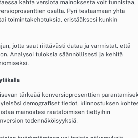
ltaessa kahta versiota mainoksesta voit tunnistaa,
versioprosenttien osalta. Pyri testaamaan yhtä
 tai toimintakehotuksia, eristääksesi kunkin
an, jotta saat riittävästi dataa ja varmistat, että
on. Analysoi tuloksia säännöllisesti ja kehitä
hiomiseksi.
tiikalla
sevan tärkeää konversioprosenttien parantamisek
leisösi demografiset tiedot, kiinnostuksen kohte
staa mainostesi räätälöimisen tiettyihin
onversion todennäköisyyksiä.
stojen hyödyntäminen voi tarjota näkemyksiä