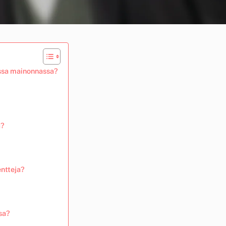
essa mainonnassa?
a?
entteja?
sa?