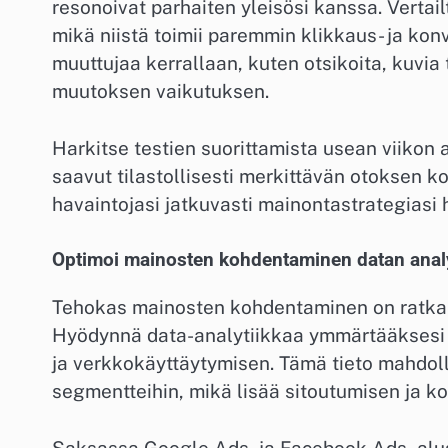
resonoivat parhaiten yleisösi kanssa. Vertai
mikä niistä toimii paremmin klikkaus- ja kon
muuttujaa kerrallaan, kuten otsikoita, kuvia
muutoksen vaikutuksen.
Harkitse testien suorittamista usean viikon aj
saavut tilastollisesti merkittävän otoksen ko
havaintojasi jatkuvasti mainontastrategiasi 
Optimoi mainosten kohdentaminen datan analy
Tehokas mainosten kohdentaminen on ratkai
Hyödynnä data-analytiikkaa ymmärtääksesi y
ja verkkokäyttäytymisen. Tämä tieto mahdolli
segmentteihin, mikä lisää sitoutumisen ja k
Saksassa Google Ads- ja Facebook Ads -alu