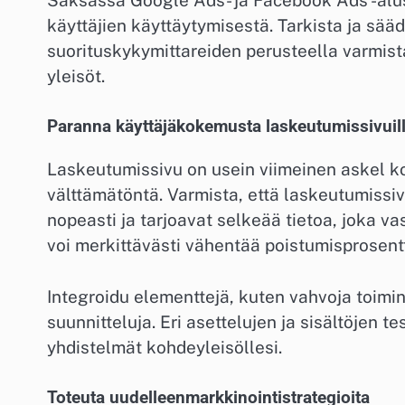
käyttäjien käyttäytymisestä. Tarkista ja sää
suorituskykymittareiden perusteella varmist
yleisöt.
Paranna käyttäjäkokemusta laskeutumissivuil
Laskeutumissivu on usein viimeinen askel ko
välttämätöntä. Varmista, että laskeutumissiv
nopeasti ja tarjoavat selkeää tietoa, joka 
voi merkittävästi vähentää poistumisprosent
Integroidu elementtejä, kuten vahvoja toimint
suunnitteluja. Eri asettelujen ja sisältöjen
yhdistelmät kohdeyleisöllesi.
Toteuta uudelleenmarkkinointistrategioita