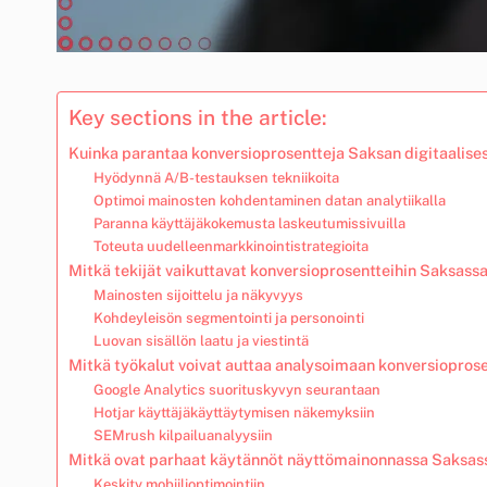
Key sections in the article:
Kuinka parantaa konversioprosentteja Saksan digitaalis
Hyödynnä A/B-testauksen tekniikoita
Optimoi mainosten kohdentaminen datan analytiikalla
Paranna käyttäjäkokemusta laskeutumissivuilla
Toteuta uudelleenmarkkinointistrategioita
Mitkä tekijät vaikuttavat konversioprosentteihin Saksass
Mainosten sijoittelu ja näkyvyys
Kohdeyleisön segmentointi ja personointi
Luovan sisällön laatu ja viestintä
Mitkä työkalut voivat auttaa analysoimaan konversiopros
Google Analytics suorituskyvyn seurantaan
Hotjar käyttäjäkäyttäytymisen näkemyksiin
SEMrush kilpailuanalyysiin
Mitkä ovat parhaat käytännöt näyttömainonnassa Saksas
Keskity mobiilioptimointiin