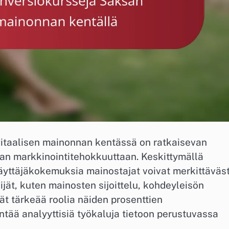
gitaalisen mainonnan kentässä on ratkaisevan
maan markkinointitehokkuuttaan. Keskittymällä
käyttäjäkokemuksia mainostajat voivat merkittäväst
jät, kuten mainosten sijoittelu, kohdeyleisön
vät tärkeää roolia näiden prosenttien
tää analyyttisiä työkaluja tietoon perustuvassa