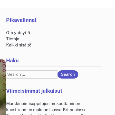
Pikavalinnat
Ota yhteyttä
Tietoja
Kaikki sisältö
Haku
Search
for:
Viimeisimmät julkaisut
Markkinointisuppilojen mukauttaminen
kausitrendien mukaan Isossa-Britanniassa