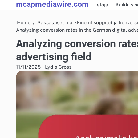
mcapmediawire.com
Skip
Tietoja
Kaikki sis
to
content
Home
Saksalaiset markkinointisuppilot ja konvers
Analyzing conversion rates in the German digital adve
Analyzing conversion rates
advertising field
11/11/2025
Lydia Cross