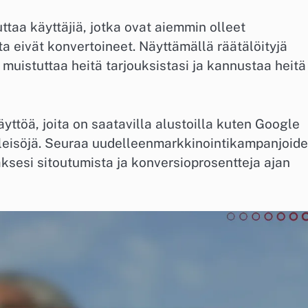
taa käyttäjiä, jotka ovat aiemmin olleet
 eivät konvertoineet. Näyttämällä räätälöityjä
it muistuttaa heitä tarjouksistasi ja kannustaa heitä
ttöä, joita on saatavilla alustoilla kuten Google
leisöjä. Seuraa uudelleenmarkkinointikampanjoide
ksesi sitoutumista ja konversioprosentteja ajan