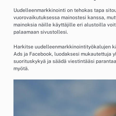
Uudelleenmarkkinointi on tehokas tapa sitout
vuorovaikutuksessa mainostesi kanssa, mutta
mainoksia näille käyttäjille eri alustoilla vo
palaamaan sivustollesi.
Harkitse uudelleenmarkkinointityökalujen käy
Ads ja Facebook, luodaksesi mukautettuja y
suorituskykyä ja säädä viestintääsi parantaa
myötä.