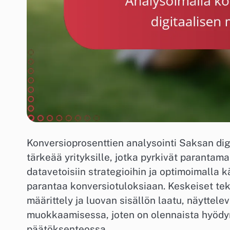
Konversioprosenttien analysointi Saksan di
tärkeää yrityksille, jotka pyrkivät paranta
datavetoisiin strategioihin ja optimoimalla 
parantaa konversiotuloksiaan. Keskeiset teki
määrittely ja luovan sisällön laatu, näyttele
muokkaamisessa, joten on olennaista hyödyn
päätöksenteossa.