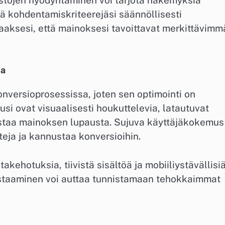
dä kohdentamiskriteerejäsi säännöllisesti
aaksesi, että mainoksesi tavoittavat merkittävimm
la
nversioprosessissa, joten sen optimointi on
usi ovat visuaalisesti houkuttelevia, latautuvat
vastaa mainoksen lupausta. Sujuva käyttäjäkokemus
teja ja kannustaa konversioihin.
akehotuksia, tiivistä sisältöä ja mobiiliystävällisi
 testaaminen voi auttaa tunnistamaan tehokkaimmat