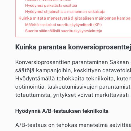
Hyödynnä paikallista sisältöä
Hyödynnä ohjelmallisia mainonnan ratkaisuja
Kuinka mitata menestystä digitaalisen mainonnan kampa
Määritä keskeiset suorituskykymittarit (KPI)
Suorita säännöllisiä suorituskykyarviointeja
Kuinka parantaa konversioprosentte
Konversioprosenttien parantaminen Saksan d
säätöjä kampanjoihin, keskittyen datavetois
Hyödyntämällä tehokkaita tekniikoita, kut
optimointia, laskeutumissivujen parantamist
toteuttamista, yritykset voivat merkittäväst
Hyödynnä A/B-testauksen tekniikoita
A/B-testaus on tehokas menetelmä selvittääk