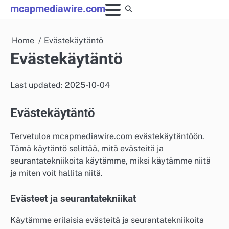
Skip
mcapmediawire.com
to
content
Home
Evästekäytäntö
Evästekäytäntö
Last updated: 2025-10-04
Evästekäytäntö
Tervetuloa mcapmediawire.com evästekäytäntöön.
Tämä käytäntö selittää, mitä evästeitä ja
seurantatekniikoita käytämme, miksi käytämme niitä
ja miten voit hallita niitä.
Evästeet ja seurantatekniikat
Käytämme erilaisia evästeitä ja seurantatekniikoita