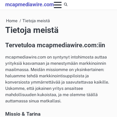
Skip
mcapmediawire.com
to
content
Home
Tietoja meistä
Tietoja meistä
Tervetuloa mcapmediawire.com:iin
mcapmediawire.com on syntynyt intohimosta auttaa
yrityksiä kasvamaan ja menestymään markkinoinnin
maailmassa. Meidän missiomme on yksinkertainen:
haluamme tehdä markkinointisuppiloista ja
konversiosta ymmärrettävää ja saavutettavaa kaikille.
Uskomme, että jokainen yritys ansaitsee
mahdollisuuden kukoistaa, ja me olemme täällä
auttamassa sinua matkallasi.
Missio & Tarina