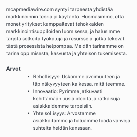
mcapmediawire.com syntyi tarpeesta yhdistää
markkinoinnin teoria ja käytäntö. Huomasimme, että
monet yritykset kamppailevat tehokkaiden
markkinointisuppiloiden luomisessa, ja halusimme
tarjota selkeitä työkaluja ja resursseja, jotka tekevät
tästä prosessista helpompaa. Meidän tarinamme on
tarina oppimisesta, kasvusta ja yhteisön tukemisesta.
Arvot
Rehellisyys: Uskomme avoimuuteen ja
läpinäkyvyyteen kaikessa, mitä teemme.
Innovaatio: Pyrimme jatkuvasti
kehittämään uusia ideoita ja ratkaisuja
asiakkaidemme tarpeisiin.
Yhteisöllisyys: Arvostamme
asiakkaitamme ja haluamme luoda vahvoja
suhteita heidän kanssaan.