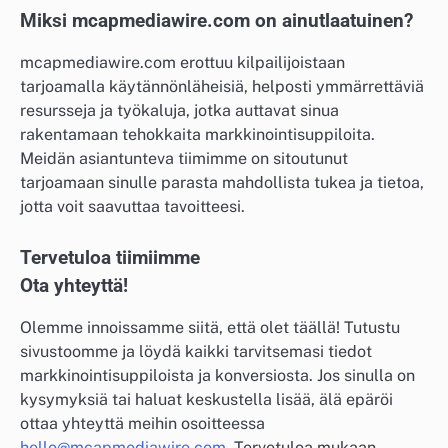
Miksi mcapmediawire.com on ainutlaatuinen?
mcapmediawire.com erottuu kilpailijoistaan
tarjoamalla käytännönläheisiä, helposti ymmärrettäviä
resursseja ja työkaluja, jotka auttavat sinua
rakentamaan tehokkaita markkinointisuppiloita.
Meidän asiantunteva tiimimme on sitoutunut
tarjoamaan sinulle parasta mahdollista tukea ja tietoa,
jotta voit saavuttaa tavoitteesi.
Tervetuloa tiimiimme
Ota yhteyttä!
Olemme innoissamme siitä, että olet täällä! Tutustu
sivustoomme ja löydä kaikki tarvitsemasi tiedot
markkinointisuppiloista ja konversiosta. Jos sinulla on
kysymyksiä tai haluat keskustella lisää, älä epäröi
ottaa yhteyttä meihin osoitteessa
hello@mcapmediawire.com
. Tervetuloa mukaan