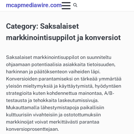
Skip
mcapmediawire.com
to
content
Category:
Saksalaiset
markkinointisuppilot ja konversiot
Saksalaiset markkinointisuppilot on suunniteltu
ohjaamaan potentiaalisia asiakkaita tietoisuuden,
harkinnan ja päätöksenteon vaiheiden läpi.
Konversioiden parantamiseksi on tärkeää ymmärtää
yleisön mieltymyksiä ja käyttäytymistä, hyödyntäen
strategioita kuten kohdennettua mainontaa, A/B-
testausta ja tehokkaita laskeutumissivuja.
Mukauttamalla lähestymistapoja paikallisiin
kulttuurisiin vivahteisiin ja ostotottumuksiin
markkinoijat voivat merkittävästi parantaa
konversioprosenttejaan.