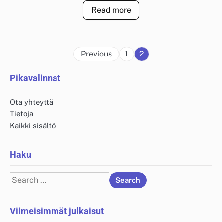
Read more
Posts
Previous
1
2
pagination
Pikavalinnat
Ota yhteyttä
Tietoja
Kaikki sisältö
Haku
Search
for:
Viimeisimmät julkaisut